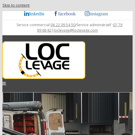
Skip to content
linkedin
facebook
instagram
Service commercial:
06 22 09 54 50
/Service administratif :
07 79
89 68 82
|
loclevage@loclevage.com