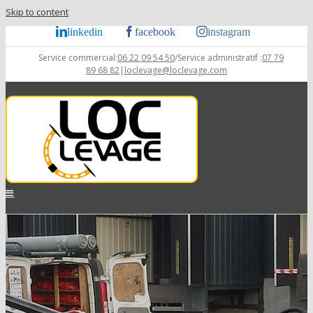
Skip to content
linkedin
facebook
instagram
Service commercial:
06 22 09 54 50
/Service administratif :
07 79
89 68 82
|
loclevage@loclevage.com