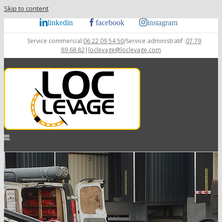
Skip to content
linkedin
facebook
instagram
Service commercial:
06 22 09 54 50
/Service administratif :
07 79
89 68 82
|
loclevage@loclevage.com