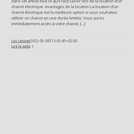
dans cet article tout ce qu’il faut savoir lors de la location d’un
chariot électrique. Avantages de la location La location d’un
chariot électrique est la meilleure option si vous souhaitez
utiliser un chariot en une durée limitée. Vous aurez
immédiatement accès à votre chariot, [...]
Loc Levage
2022-05-09T13:05:45+02:00
Lire la suite
in