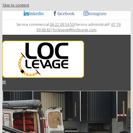
Skip to content
linkedin
facebook
instagram
Service commercial:
06 22 09 54 50
/Service administratif :
07 79
89 68 82
|
loclevage@loclevage.com