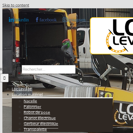
Skip to content
linkedin
facebook
instagram
Rechercher
Loc Levage
Location matériel
Nacelle
Palonnier
Robot de pose
Chariot électrique
Gerbeur électrique
Transpalette