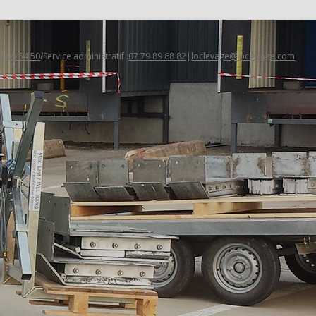
2 09 54 50
/Service administratif :
07 79 89 68 82
|
loclevage@loclevage.com