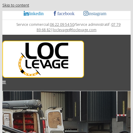
Skip to content
linkedin
facebook
instagram
Service commercial:
06 22 09 54 50
/Service administratif :
07 79
89 68 82
|
loclevage@loclevage.com