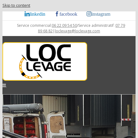
Skip to content
linkedin
facebook
instagram
Service commercial:
06 22 09 54 50
/Service administratif :
07 79
89 68 82
|
loclevage@loclevage.com