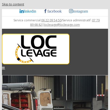
Skip to content
linkedin
facebook
instagram
Service commercial:
06 22 09 54 50
/Service administratif :
07 79
89 68 82
|
loclevage@loclevage.com