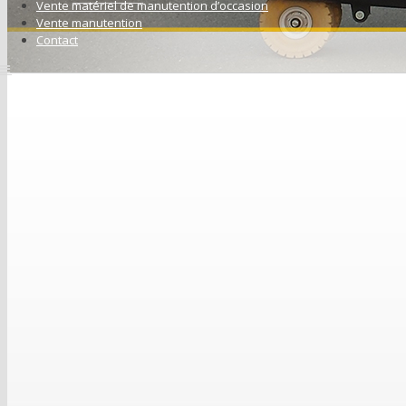
Vente matériel de manutention d’occasion
Vente manutention
Contact