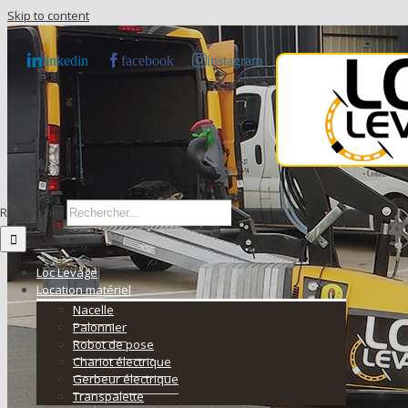
Skip to content
linkedin
facebook
instagram
Rechercher
Loc Levage
Location matériel
Nacelle
Palonnier
Robot de pose
Chariot électrique
Gerbeur électrique
Transpalette