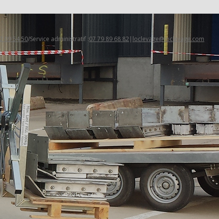
2 09 54 50
/Service administratif :
07 79 89 68 82
|
loclevage@loclevage.com