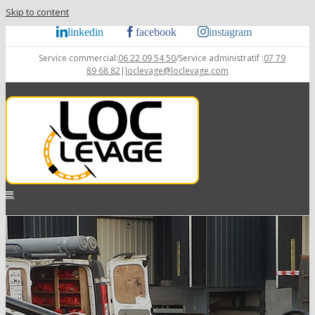
Skip to content
linkedin
facebook
instagram
Service commercial:
06 22 09 54 50
/Service administratif :
07 79
89 68 82
|
loclevage@loclevage.com