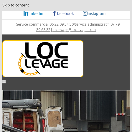
Skip to content
linkedin
facebook
instagram
Service commercial:
06 22 09 54 50
/Service administratif :
07 79
89 68 82
|
loclevage@loclevage.com