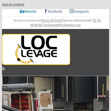
Skip to content
linkedin
facebook
instagram
Service commercial:
06 22 09 54 50
/Service administratif :
07 79
89 68 82
|
loclevage@loclevage.com