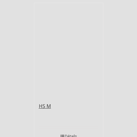
HS M
Détails