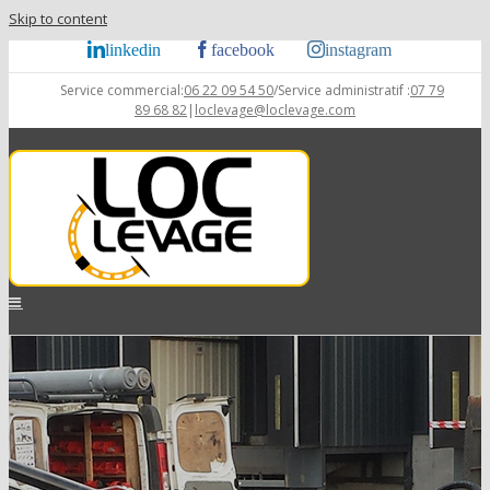
Skip to content
linkedin
facebook
instagram
Service commercial:
06 22 09 54 50
/Service administratif :
07 79
89 68 82
|
loclevage@loclevage.com