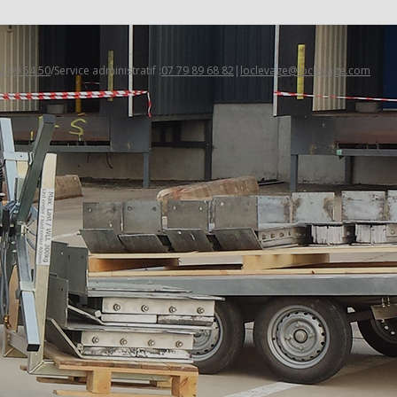
2 09 54 50
/Service administratif :
07 79 89 68 82
|
loclevage@loclevage.com