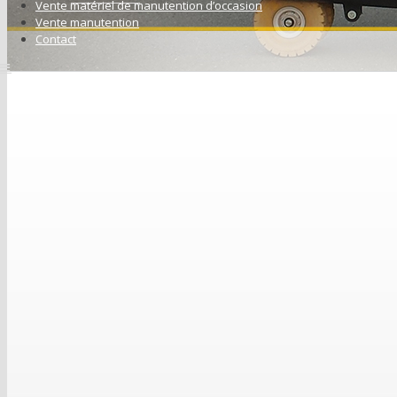
Vente matériel de manutention d’occasion
Vente manutention
Contact