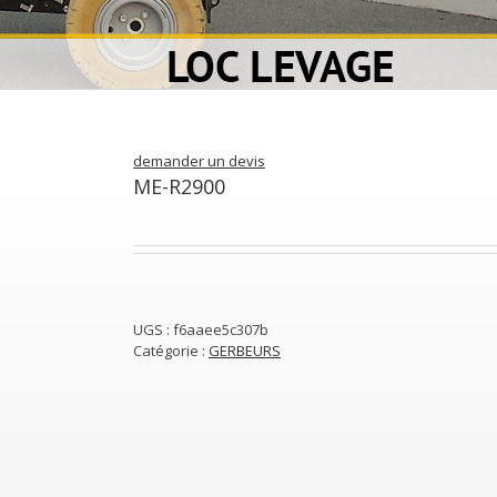
demander un devis
ME-R2900
UGS :
f6aaee5c307b
Catégorie :
GERBEURS