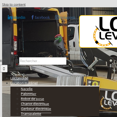
Skip to content
linkedin
facebook
instagram
Rechercher
Loc Levage
Location matériel
Nacelle
Palonnier
Robot de pose
Chariot électrique
Gerbeur électrique
Transpalette