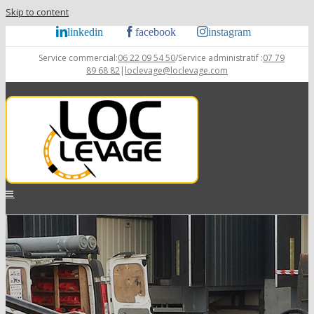
Skip to content
linkedin
facebook
instagram
Service commercial:
06 22 09 54 50
/Service administratif :
07 79
89 68 82
|
loclevage@loclevage.com