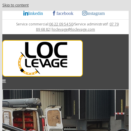
Skip to content
linkedin
facebook
instagram
Service commercial:
06 22 09 54 50
/Service administratif :
07 79
89 68 82
|
loclevage@loclevage.com