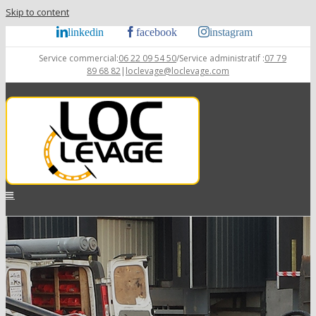
Skip to content
linkedin
facebook
instagram
Service commercial:
06 22 09 54 50
/Service administratif :
07 79
89 68 82
|
loclevage@loclevage.com