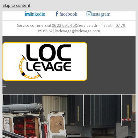
Skip to content
linkedin
facebook
instagram
Service commercial:
06 22 09 54 50
/Service administratif :
07 79
89 68 82
|
loclevage@loclevage.com