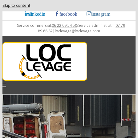
Skip to content
linkedin
facebook
instagram
Service commercial:
06 22 09 54 50
/Service administratif :
07 79
89 68 82
|
loclevage@loclevage.com