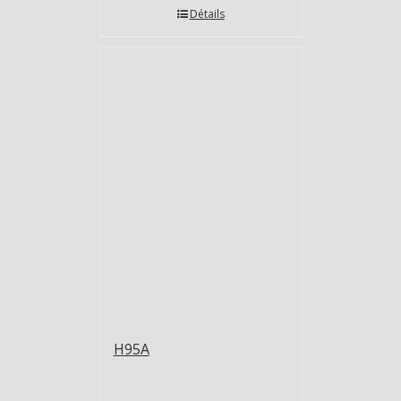
Détails
H95A