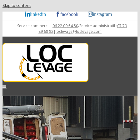
Skip to content
linkedin
facebook
instagram
Service commercial:
06 22 09 54 50
/Service administratif :
07 79
89 68 82
|
loclevage@loclevage.com