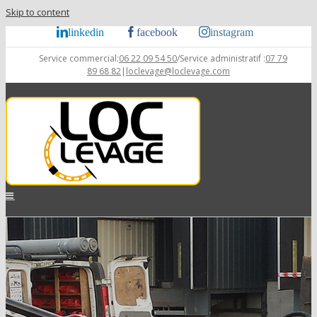
Skip to content
linkedin
facebook
instagram
Service commercial:
06 22 09 54 50
/Service administratif :
07 79
89 68 82
|
loclevage@loclevage.com