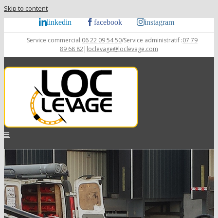
Skip to content
linkedin
facebook
instagram
Service commercial:
06 22 09 54 50
/Service administratif :
07 79
89 68 82
|
loclevage@loclevage.com