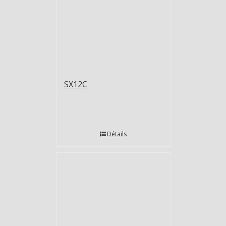
SX12C
Détails