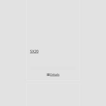
SX20
Détails