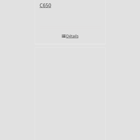
C650
Détails