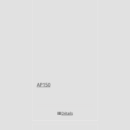
AP150
Détails