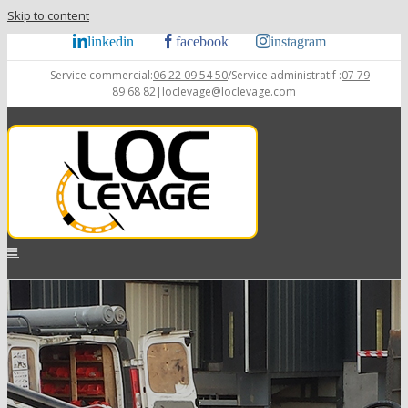
Skip to content
linkedin
facebook
instagram
Service commercial:
06 22 09 54 50
/Service administratif :
07 79
89 68 82
|
loclevage@loclevage.com