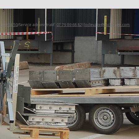
2 09 54 50
/Service administratif :
07 79 89 68 82
|
loclevage@loclevage.com