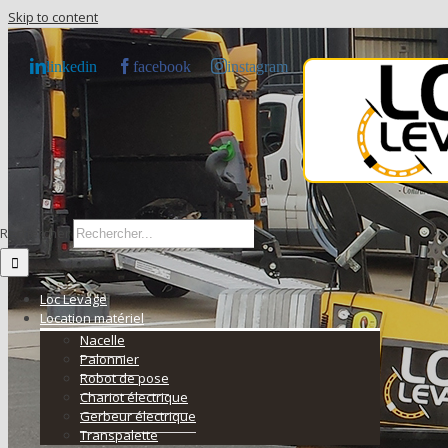
Skip to content
linkedin
facebook
instagram
Rechercher
Loc Levage
Location matériel
Nacelle
Palonnier
Robot de pose
Chariot électrique
Gerbeur électrique
Transpalette