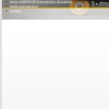
Vente matériel de manutention d’occasion
Vente manutention
Contact