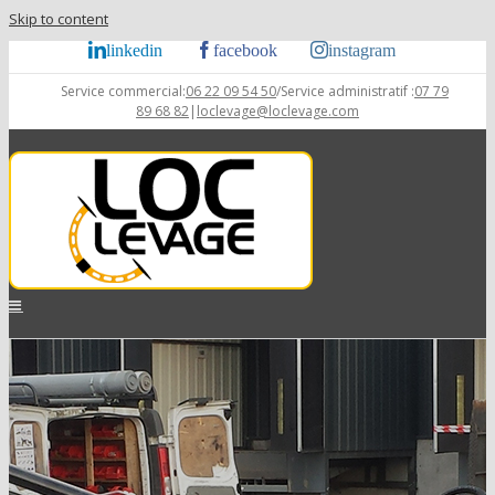
Skip to content
linkedin
facebook
instagram
Service commercial:
06 22 09 54 50
/Service administratif :
07 79
89 68 82
|
loclevage@loclevage.com