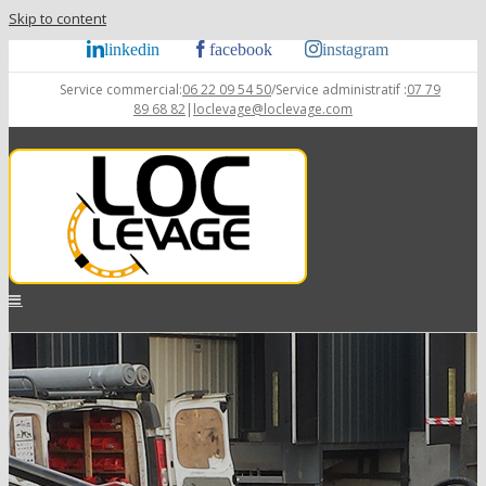
Skip to content
linkedin
facebook
instagram
Service commercial:
06 22 09 54 50
/Service administratif :
07 79
89 68 82
|
loclevage@loclevage.com