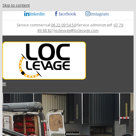
Skip to content
linkedin
facebook
instagram
Service commercial:
06 22 09 54 50
/Service administratif :
07 79
89 68 82
|
loclevage@loclevage.com