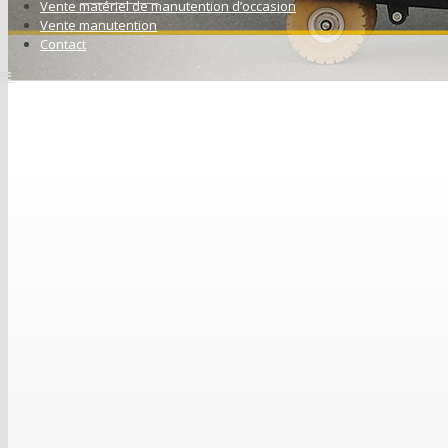
Vente matériel de manutention d’occasion
Vente manutention
Contact