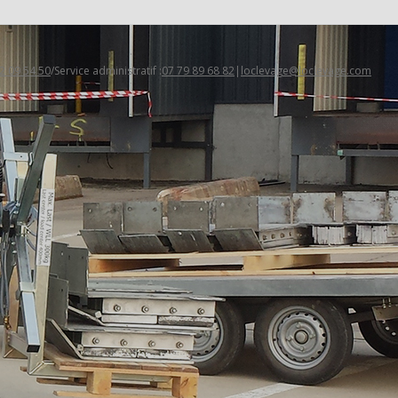
2 09 54 50
/Service administratif :
07 79 89 68 82
|
loclevage@loclevage.com