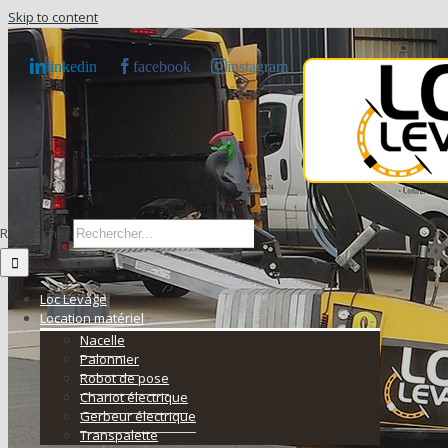
Skip to content
linkedin
facebook
instagram
Rechercher
Loc Levage
Location matériel
Nacelle
Palonnier
Robot de pose
Chariot électrique
Gerbeur électrique
Transpalette